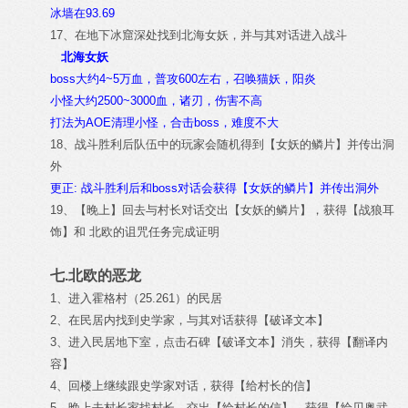
冰墙在93.69
17、在地下冰窟深处找到北海女妖，并与其对话进入战斗
北海女妖
boss大约4~5万血，普攻600左右，召唤猫妖，阳炎
小怪大约2500~3000血，诸刃，伤害不高
打法为AOE清理小怪，合击boss，难度不大
18、战斗胜利后队伍中的玩家会随机得到【女妖的鳞片】并传出洞
外
更正: 战斗胜利后和boss对话会获得【女妖的鳞片】并传出洞外
19、【晚上】回去与村长对话交出【女妖的鳞片】，获得【战狼耳
饰】和 北欧的诅咒任务完成证明
七.北欧的恶龙
1、进入霍格村（25.261）的民居
2、在民居内找到史学家，与其对话获得【破译文本】
3、进入民居地下室，点击石碑【破译文本】消失，获得【翻译内
容】
4、回楼上继续跟史学家对话，获得【给村长的信】
5、晚上去村长家找村长，交出【给村长的信】，获得【给贝奥武