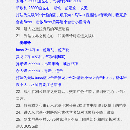
安娜：25000血左右，气功弹(200~300)
菲欧利 25000血左右，超恢，超遗忘，攻无
打法为先吸3个小怪的蓝，顺序为：马琳->露露比->菲欧利，吸完后
合击Boss，击败Boss后再逐个合击小怪清场
20、进入史黛拉身后的20层迷宫
21、到达世界之树之心，和美华铃对话进入战斗
美华铃
boss 3~4万血，超混乱、超石化
翼龙 2万血左右，气功弹(500)
异形蜂 5000血，迅速果断、戒骄戒躁
杀人蜂 5000血，毒击、连击
打法为先吸boss蓝->合击翼龙->AOE清理小怪->合击Boss，整体难
度不大，巫师需要注意洁净
22、战斗胜利和世界之树对话，交出红色丝带，得到树之心，传回
皇宫。
23、持有树之心来到米尼基亚村长家2楼调查书架得到X博士的档案
24、进入米尼基亚村医院和古代学者凯对话换取圣骑士徽章
25、到米尼基亚村55.76民家地下圣骑士团总部处和副团长对话，
进入BOSS战