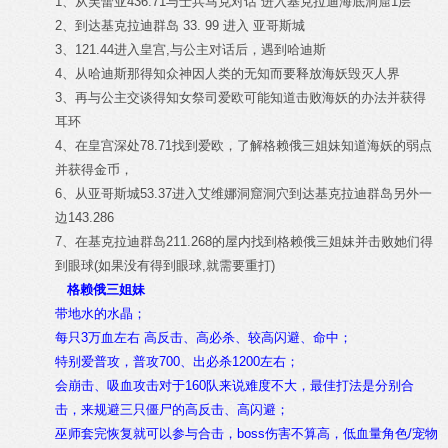
1、从芙蕾亚436.71与士兵马克对话 进入基克拉迪海底洞窟1层
2、到达基克拉迪群岛 33. 99 进入 亚哥斯城
3、121.44进入皇宫,与公主对话后，遇到哈迪斯
4、从哈迪斯那得知众神因人类的无知而要释放海妖毁灭人界
3、再与公主交谈得知女祭司爱欧可能知道击败海妖的办法并获得
耳环
4、在皇宫深处78.71找到爱欧，了解格赖俄三姐妹知道海妖的弱点
并获得金币，
6、从亚哥斯城53.37进入艾维娜洞窟洞穴到达基克拉迪群岛另外一
边143.286
7、在基克拉迪群岛211.268的屋内找到格赖俄三姐妹并击败她们得
到眼球(如果没有得到眼球,就需要重打)
格赖俄三姐妹
带地水的水晶；
每只3万血左右 高反击、高必杀、较高闪避、命中；
特别爱普攻，普攻700、出必杀1200左右；
会崩击、吸血攻击对于160队来说难度不大，最佳打法是分别合
击，来规避三只僵尸的高反击、高闪避；
巫师套完恢复就可以参与合击，boss伤害不算高，低血量角色/宠物