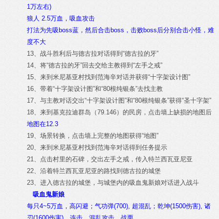
1万左右)
狼人 2.5万血，吸血攻击
打法为先吸boss蓝，然后合击boss，击败boss后分别合击小怪，难
度不大
13、战斗胜利后与德古拉对话得到“德古拉的牙”
14、将“德古拉的牙”回去交给主教得到“左手之戒”
15、来到米尼基亚村找到范海辛对话并获得“十字架设计图”
16、带着“十字架设计图”和“80根纯银条”去找主教
17、与主教对话交出“十字架设计图”和“80根纯银条”获得“圣十字架”
18、来到基克拉迪群岛（79.146）的民房，点击墙上缺损的地图后
地图在12.3
19、场景转换，点击墙上完整的地图获得“地图”
20、来到米尼基亚村找到范海辛对话得到任务提示
21、点击村里的石碑，交出左手之戒，传入特兰西瓦亚尼亚
22、沿着特兰西瓦亚尼亚的路找到德古拉的城堡
23、进入德古拉的城堡，与城堡内的吸血鬼新娘对话进入战斗
吸血鬼新娘
每只4~5万血，高闪避；气功弹(700), 超混乱；乾坤(1500伤害), 诸
刃(1600伤害)，连击，混乱攻击，战栗