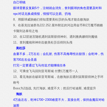
自己明镜
眼球
需要反复刷5个，注销就会消失，拿到眼球的角色需要及时和
npc对话兑换成情报，情报可以交易、扔地
8、用眼球威胁她们得知需要美杜莎的头颅才能击败海妖
9、在基克拉迪群岛222.252.屋外附近的河边用金币和2万魔币贿赂
卡隆到达泰坦之地
10、在12层迷宫随机遇到宙斯获得神剑、遇到雅典娜得到魔镜
11、拿到魔镜和神剑击败美杜莎后得到头颅
美杜莎
血量不多，2万左右；会乱射, 伤害不高侮辱性比较强；会乾坤，伤
害700左右会圣盾
打完一定要通过飞马传送才能继续任务
12、可乘坐飞马回到亚哥斯城 付费1万魔币一人
13、看见海妖在破坏亚哥斯城，击败海妖后遇到宙斯获得神之手环
称号
Boss为2连战, 先打海妖, 难度不大；然后打哈迪斯, 难度提升
海妖
4万血左右，乾坤1700~2300难度不大，直接合死，保持血魔应对哈
迪斯