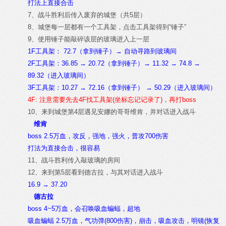
打法上直接合击
7、战斗胜利后传入废弃的城堡（共5层）
8、城堡每一层都有一个工具架，点击工具架得到“锤子”
9、使用锤子能敲碎该层的玻璃进入上一层
1F工具架： 72.7（拿到锤子）→ 自动寻路到玻璃间
2F工具架：36.85 → 20.72（拿到锤子）→ 11.32 → 74.8 →
89.32（进入玻璃间）
3F工具架：10.27 → 72.16（拿到锤子） → 50.29（进入玻璃间）
4F: 注意需要先去4F找工具架(坐标忘记记录了)，再打boss
10、来到城堡第4层遇见安娜的哥哥维肯，并对话进入战斗
维肯
boss 2.5万血，攻反，强地，强火，普攻700伤害
打法为直接合击，很容易
11、战斗胜利传入敲玻璃的房间
12、来到第5层看到德古拉，与其对话进入战斗
16.9 → 37.20
德古拉
boss 4~5万血，会召唤吸血蝙蝠，超地
吸血蝙蝠 2.5万血，气功弹(800伤害)，崩击，吸血攻击，明镜(恢复