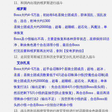
11、和洞内出现的维罗斯进行战斗
维罗斯
Boss大约4~5万血，初始有6名圣骑士团成员，群体混乱，混乱攻
击，连击，乾坤大约1300
圣骑士团成员大约20000血，超毒，超睡眠，超石化，风魔法，单
体恢复
Boss及小怪输出不高，主要是恢复和各种异常状态，巫师保持10洁
净，剩余角色逐个合击清理小怪，最后合Boss
打完后要和维罗斯再次对话，拿到【安奇罗的信】
12、走回亚哥斯城王宫和历史学家艾尔扎克对话进入战斗
艾尔扎克
Boss大约4~5万血，起手会召唤9个圣骑士团成员，超地，超冰，
圣盾；圣骑士团成员数量低于4只还会召唤满小怪(空魔也会召唤)圣
骑士团成员大约20000血，超毒，超睡眠，超石化，风魔法，单体
恢复打法1（输出足够）：先合击清掉4只小怪(包括Boss前头得)，
然后把剩下5只小怪的蓝抽空(防止套恢复)，再合击Boss，最后再清
理剩余小怪打法2（输出不足）：洗空所有小怪的蓝，合击Boss前
头的小怪->合击Boss->分别合计剩余小怪
13、战斗胜利后和密室里的行政官亚特进行对话获得金色勋章后传