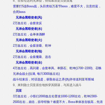
8、在祭坛达到兄弟会，得知幕后是贝亚搞鬼
需要打5连Boss战，头目类似万圣节boss，难度不大，注意控蓝，
合死boss
兄弟会黑暗使者(风)
2万血左右，会套攻反
兄弟会黑暗使者(水)
2万血左右，会单体酒醉
兄弟会黑暗使者(火)
2万血左右，会套攻吸、乾坤
兄弟会黑暗使者(地)
2万血左右，会套魔吸、连击
兄弟会黑暗使者(全)
4万血左右，高闪避，会套单风、单陨石、乾坤(1700~2200)、召唤
兄弟会战士(拉满, 每只3000血左右)
战斗结束后，对话选是，获取命运之矛(伪)并传送到亚哥斯城
9、来到隐士贝亚居住地拆穿其阴谋，与其进入战斗
贝亚
3万血左右，小怪们2000血左右普攻1000-1200左右，乾坤2300-
2500左右，崩击，掠夺经验？难度不大，Boss单体攻击较高，先清