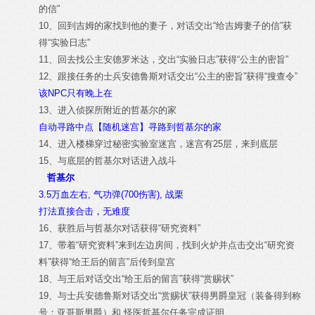
的信”
10、回到吉姆的家找到他的妻子，对话交出“给吉姆妻子的信”获
得“实验日志”
11、回去找公主安德罗米达，交出“实验日志”获得“公主的密旨”
12、跟接任务的士兵安德鲁斯对话交出“公主的密旨”获得“搜查令”
该NPC只有晚上在
13、进入侦探所附近的哲基尔的家
自动寻路中点【随机迷宫】寻路到哲基尔的家
14、进入楼梯穿过秘密实验室迷宫，迷宫有25层，来到底层
15、与底层的哲基尔对话进入战斗
哲基尔
3.5万血左右, 气功弹(700伤害), 战栗
打法直接合击，无难度
16、获胜后与哲基尔对话获得“研究资料”
17、带着“研究资料”来到左边房间，找到火炉并点击交出“研究资
料”获得“给王后的留言”后传到皇宫
18、与王后对话交出“给王后的留言”获得“赏赐状”
19、与士兵安德鲁斯对话交出“赏赐状”获得男爵皇冠（装备得到称
号：亚哥斯男爵）和 怪医哲基尔任务完成证明