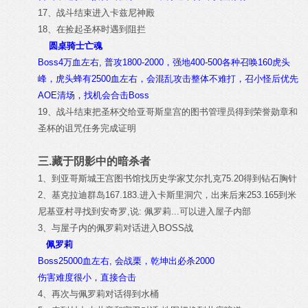
17、战斗结束进入卡兹尼神殿
18、在捡起圣杯时遇到阻拦
圆桌骑士亡魂
Boss4万血左右, 普攻1800-2000，强地400-500各种召唤160虎头
峰，虎头蜂有2500血左右，会混乱攻击整体不难打，召小怪后优先
AOE清场，找机会合击Boss
19、战斗结束把圣杯交给亚哥斯皇宫的图书管理员得到荣誉勋章和
圣杯的诅咒任务完成证明
三.藏于阴影中的暗杀者
1、到亚哥斯城王宫图书馆找历史学家艾尔扎克75.20得到钻石胸针
2、基克拉迪群岛167.183.进入卡斯里洞穴，出来后来253.165到米
尼基亚村寻找到安奇罗,说: 佩罗莉...可以进入屋子内部
3、与屋子内的佩罗莉对话进入BOSS战
佩罗莉
Boss25000血左右, 会战栗，乾坤出必杀2000
伤害难度很小，直接合击
4、再次与佩罗莉对话得到水桶