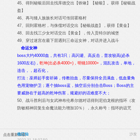
45、得到秘银后回去找库德交出【铁锹】【秘银】。获得【秘银战
盔】
46、再与矮人族族长对话可传回霍格村
47、回到霍格村，与侏儒对话交出【秘银战盔】，获得【黄金】
48、回去找三少女对话交出【黄金】，传入贡特尔的城堡
49、穿过迷宫在最下层遇到三命运女神，对话并进入战斗
命运女神
boss大约40000血，共有3只；高闪避、高反击，普攻较高(必杀
1600左右)，
乾坤(出必杀4000+)，明镜10000+
，混乱攻击，单地，
连击，，超石化，
打法：巫师起手套祈祷，传教抬血，尽量保持全员满血，低血量角
色用宠物护卫；逐个抽boss蓝，抽空后分别合击Boss；Boss的主
要威胁在于超高的乾坤伤害，规避好的话难度不大；
50、战斗胜利后与女武神布伦希尔德对话得到尼伯龙根的指环（攻
防敏精神回复生命魔法能力增加10％），永久称号：指环的诅咒
临江仙
沙发
点击重新加载