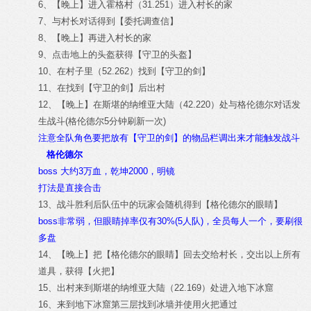
6、【晚上】进入霍格村（31.251）进入村长的家
7、与村长对话得到【委托调查信】
8、【晚上】再进入村长的家
9、点击地上的头盔获得【守卫的头盔】
10、在村子里（52.262）找到【守卫的剑】
11、在找到【守卫的剑】后出村
12、【晚上】在斯堪的纳维亚大陆（42.220）处与格伦德尔对话发
生战斗(格伦德尔5分钟刷新一次)
注意全队角色要把放有【守卫的剑】的物品栏调出来才能触发战斗
格伦德尔
boss 大约3万血，乾坤2000，明镜
打法是直接合击
13、战斗胜利后队伍中的玩家会随机得到【格伦德尔的眼睛】
boss非常弱，但眼睛掉率仅有30%(5人队)，全员每人一个，要刷很
多盘
14、【晚上】把【格伦德尔的眼睛】回去交给村长，交出以上所有
道具，获得【火把】
15、出村来到斯堪的纳维亚大陆（22.169）处进入地下冰窟
16、来到地下冰窟第三层找到冰墙并使用火把通过