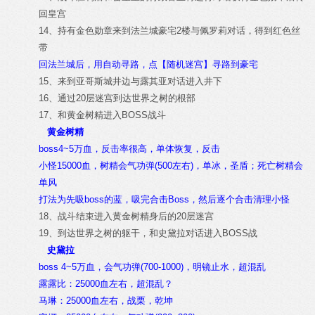
回皇宫
14、持有金色勋章来到法兰城豪宅2楼与佩罗莉对话，得到红色丝
带
回法兰城后，用自动寻路，点【随机迷宫】寻路到豪宅
15、来到亚哥斯城井边与露其亚对话进入井下
16、通过20层迷宫到达世界之树的根部
17、和黄金树精进入BOSS战斗
黄金树精
boss4~5万血，反击率很高，单体恢复，反击
小怪15000血，树精会气功弹(500左右)，单冰，圣盾；死亡树精会
单风
打法为先吸boss的蓝，吸完合击Boss，然后逐个合击清理小怪
18、战斗结束进入黄金树精身后的20层迷宫
19、到达世界之树的躯干，和史黛拉对话进入BOSS战
史黛拉
boss 4~5万血，会气功弹(700-1000)，明镜止水，超混乱
露露比：25000血左右，超混乱？
马琳：25000血左右，战栗，乾坤