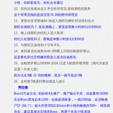
小怪，给奶套攻无，轻松合击通过
10、胜利后拿着命运之矛交给管理员,获得酒吧优惠券
这个管理员指的是皇宫里76.28的图书管理员
11、黄昏在亚哥斯城94.36进入酒吧与斯旺对话得到名片
斯旺在酒馆25.7, 坐在酒桶上，黄昏是双数小时的51分到60分
12、晚上找斯旺的经纪人进入客房
经纪人在酒馆10.2，夜晚是单数小时的1分到50分
13、与斯旺交谈得到十字军手札
14、来到基克拉迪群岛49.289爬上20层的帕那萨斯山
还是要先穿过艾维娜洞窟进入基克拉迪群岛
15、在帕那萨斯山5000M 的58.21进入帕那萨斯洞窟（洞内为迷宫
设置一共有七层）
想办法走3楼 31.30的楼梯，然后一路可抵达7楼
16、走到第7楼遇到弗拉德进入战斗
弗拉德
Boss5万血左右; 初始有4头僵尸，僵尸输出不高，但血量有15000
左右Boss普攻必杀1200；会套超强恢复，一跳1500血；会召唤僵
尸(2~3头？)；超火伤害300左右boss和小怪的敏都在500+，很容易
合击，建议直接合击强杀Boss，再逐个合击小怪清场