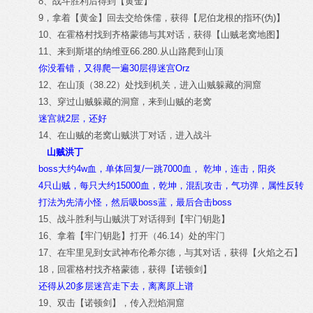
8、战斗胜利后得到【黄金】
9，拿着【黄金】回去交给侏儒，获得【尼伯龙根的指环(伪)】
10、在霍格村找到齐格蒙德与其对话，获得【山贼老窝地图】
11、来到斯堪的纳维亚66.280.从山路爬到山顶
你没看错，又得爬一遍30层得迷宫Orz
12、在山顶（38.22）处找到机关，进入山贼躲藏的洞窟
13、穿过山贼躲藏的洞窟，来到山贼的老窝
迷宫就2层，还好
14、在山贼的老窝山贼洪丁对话，进入战斗
山贼洪丁
boss大约4w血，单体回复/一跳7000血， 乾坤，连击，阳炎
4只山贼，每只大约15000血，乾坤，混乱攻击，气功弹，属性反转
打法为先清小怪，然后吸boss蓝，最后合击boss
15、战斗胜利与山贼洪丁对话得到【牢门钥匙】
16、拿着【牢门钥匙】打开（46.14）处的牢门
17、在牢里见到女武神布伦希尔德，与其对话，获得【火焰之石】
18，回霍格村找齐格蒙德，获得【诺顿剑】
还得从20多层迷宫走下去，离离原上谱
19、双击【诺顿剑】，传入烈焰洞窟