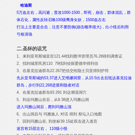
哈迪斯
5万血左右，高闪避，普攻1000-1500，即死，崩击，群体混乱，群
体石化，属性反转召唤100级鹰身女妖，1500血左右
打法上主要是合击，注意不要防御(崩击概率很大)，出小怪后利用
弓格清场
二.圣杯的诅咒
1、来到亚哥斯城皇宫121.44找到图书管理员76.28得到调查证
2、找到城里民房110. 79找到侦探爱德华得到信
3、在基克拉迪群岛22.267把信交给隐士贝亚得到护符
先从亚哥斯城的53,37进入艾维娜洞窟，从10.5出去后抵达基克拉迪
群岛，步行到22,268进屋和隐者对话
4、在基克拉迪群岛93.291 到达潮湿洞穴
5、到达玛雅山谷后，从8.38进入玛雅山洞
进入玛雅山洞后，爬到玛雅山顶
6、出山洞后与 玛雅族人 对话 得到 祭坛入口地图
7、回到玛雅山谷, 到坐标39.15处双击进入迷宫
迷宫有15层左右， 110级小怪