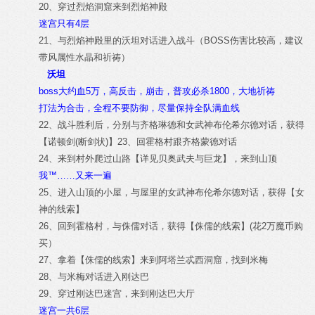
20、穿过烈焰洞窟来到烈焰神殿
迷宫只有4层
21、与烈焰神殿里的沃坦对话进入战斗（BOSS伤害比较高，建议
带风属性水晶和祈祷）
沃坦
boss大约血5万，高反击，崩击，普攻必杀1800，大地祈祷
打法为合击，全程不要防御，尽量保持全队满血线
22、战斗胜利后，分别与齐格琳德和女武神布伦希尔德对话，获得
【诺顿剑(断剑状)】23、回霍格村跟齐格蒙德对话
24、来到村外爬过山路【详见贝奥武夫与巨龙】，来到山顶
我™……又来一遍
25、进入山顶的小屋，与屋里的女武神布伦希尔德对话，获得【女
神的线索】
26、回到霍格村，与侏儒对话，获得【侏儒的线索】(花2万魔币购
买）
27、拿着【侏儒的线索】来到阿塔兰忒西洞窟，找到米梅
28、与米梅对话进入刚达巴
29、穿过刚达巴迷宫，来到刚达巴大厅
迷宫一共6层