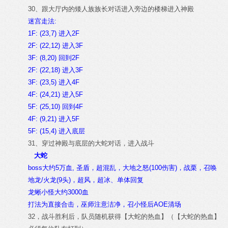
30、跟大厅内的矮人族族长对话进入旁边的楼梯进入神殿
迷宫走法:
1F: (23,7) 进入2F
2F: (22,12) 进入3F
3F: (8,20) 回到2F
2F: (22,18) 进入3F
3F: (23,5) 进入4F
4F: (24,21) 进入5F
5F: (25,10) 回到4F
4F: (9,21) 进入5F
5F: (15,4) 进入底层
31、穿过神殿与底层的大蛇对话，进入战斗
大蛇
boss大约5万血, 圣盾，超混乱，大地之怒(100伤害)，战栗，召唤
地龙/火龙(9头)，超风，超冰、单体回复
龙蜥小怪大约3000血
打法为直接合击，巫师注意洁净，召小怪后AOE清场
32，战斗胜利后，队员随机获得【大蛇的热血】（【大蛇的热血】