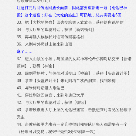
必须每位队友打到）
注意打完后回传送回族长面前，因此需要重新走一遍【刚达巴神
殿】这个迷宫；好在【大蛇的热血】可扔地，总共需要走5回
33、把【大蛇的热血】回去交给矮人族族长，获得给库德的信
34、与大厅里的库德对话，获得【新诺顿剑】
35、再与矮人族族长对话可传回霍格村
36、来到村外爬过山路来到山顶
麻了……
37、进入山顶的小屋，与屋里的女武神布伦希尔德对话交出【新诺
顿剑】，获得【神谕】
38、回到霍格村，与侏儒对话交出【神谕】，获得【头盔设计图】
39、拿着【头盔设计图】来到阿塔兰忒西洞窟，找到米梅
40、与米梅对话进入刚达巴
41、穿过刚达巴迷宫，来到刚达巴大厅
42、与大厅里的库德对话，获得【铁锹】
43、拿着铁锹走大厅上层的刚达巴迷宫，击败进来时看见的秘银甲
壳虫
44、击败秘银甲壳虫有一定几率得到秘银队伍每人都需要有一个
（秘银可以交易，秘银甲壳虫3分钟刷新一次）