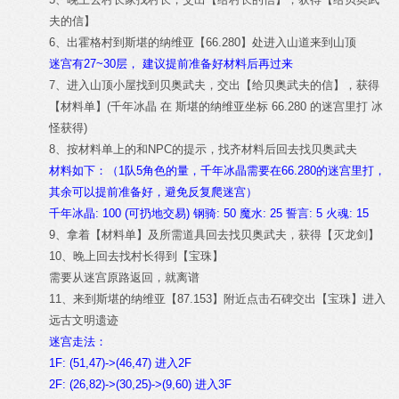
夫的信】
6、出霍格村到斯堪的纳维亚【66.280】处进入山道来到山顶
迷宫有27~30层， 建议提前准备好材料后再过来
7、进入山顶小屋找到贝奥武夫，交出【给贝奥武夫的信】，获得
【材料单】(千年冰晶 在 斯堪的纳维亚坐标 66.280 的迷宫里打 冰
怪获得)
8、按材料单上的和NPC的提示，找齐材料后回去找贝奥武夫
材料如下：（1队5角色的量，千年冰晶需要在66.280的迷宫里打，
其余可以提前准备好，避免反复爬迷宫）
千年冰晶: 100 (可扔地交易) 钢骑: 50 魔水: 25 誓言: 5 火魂: 15
9、拿着【材料单】及所需道具回去找贝奥武夫，获得【灭龙剑】
10、晚上回去找村长得到【宝珠】
需要从迷宫原路返回，就离谱
11、来到斯堪的纳维亚【87.153】附近点击石碑交出【宝珠】进入
远古文明遗迹
迷宫走法：
1F: (51,47)->(46,47) 进入2F
2F: (26,82)->(30,25)->(9,60) 进入3F