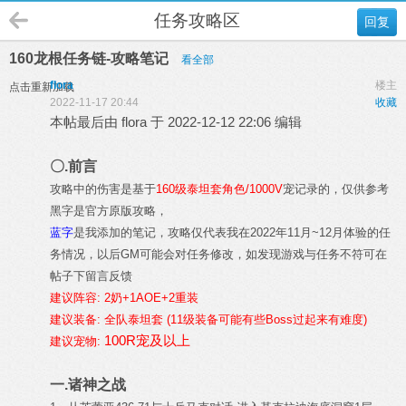
任务攻略区
回复
160龙根任务链-攻略笔记
看全部
flora
楼主
点击重新加载
2022-11-17 20:44
收藏
本帖最后由 flora 于 2022-12-12 22:06 编辑
〇.前言
攻略中的伤害是基于
160级泰坦套角色/1000V
宠记录的，仅供参考
黑字是官方原版攻略，
蓝字
是我添加的笔记，
攻略仅代表我在2022年11月~12月体验的任
务情况，以后GM可能会对任务修改，如发现游戏与任务不符可在
帖子下留言反馈
建议阵容: 2奶+1AOE+2重装
建议装备: 全队泰坦套 (11级装备可能有些Boss过起来有难度)
100R宠及以上
建议宠物:
一.诸神之战