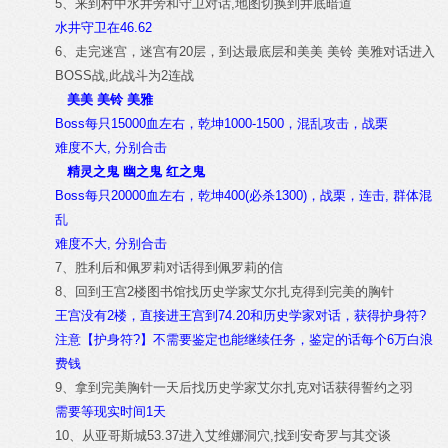
5、来到村中水井旁和守卫对话,地图切换到井底暗道
水井守卫在46.62
6、走完迷宫，迷宫有20层，到达最底层和美美 美铃 美雅对话进入
BOSS战,此战斗为2连战
美美 美铃 美雅
Boss每只15000血左右，乾坤1000-1500，混乱攻击，战栗
难度不大, 分别合击
精灵之鬼 幽之鬼 红之鬼
Boss每只20000血左右，乾坤400(必杀1300)，战栗，连击, 群体混
乱
难度不大, 分别合击
7、胜利后和佩罗莉对话得到佩罗莉的信
8、回到王宫2楼图书馆找历史学家艾尔扎克得到完美的胸针
王宫没有2楼，直接进王宫到74.20和历史学家对话，获得护身符?
注意【护身符?】不需要鉴定也能继续任务，鉴定的话每个6万白浪
费钱
9、拿到完美胸针一天后找历史学家艾尔扎克对话获得誓约之羽
需要等现实时间1天
10、从亚哥斯城53.37进入艾维娜洞穴,找到安奇罗与其交谈