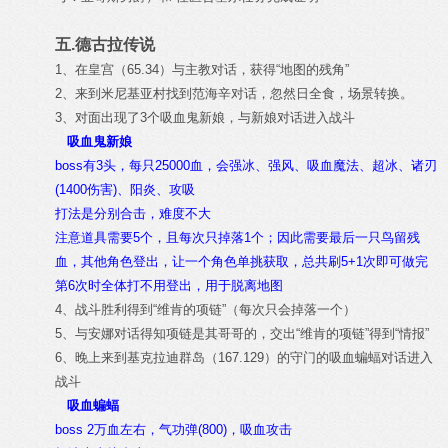
五.德古拉传说
1、在皇宫（65.34）与主教对话，获得“地图的残角”
2、来到米尼基亚村找到范海辛对话，忽然日全食，场景转换。
3、对面出现了3个吸血鬼新娘，与新娘对话进入战斗
吸血鬼新娘
boss有3头，每只25000血，会强冰、强风、吸血魔法、超冰、诸刃
(1400伤害)、阳炎、攻吸
打法是分别合击，难度不大
注意道具需要5个，且每次只掉落1个；因此需要最后一只鸟留残
血，其他角色登出，让一个角色单挑获取，总共刷5+1次即可做完
第6次时全体打不用登出，用于脱离地图
4、战斗胜利得到“维肯的项链”（每次只会掉落一个）
5、与安娜对话得知项链是其哥哥的，交出“维肯的项链”得到“情报”
6、晚上来到基克拉迪群岛（167.129）的守门的吸血蝙蝠对话进入
战斗
吸血蝙蝠
boss 2万血左右，气功弹(800)，吸血攻击