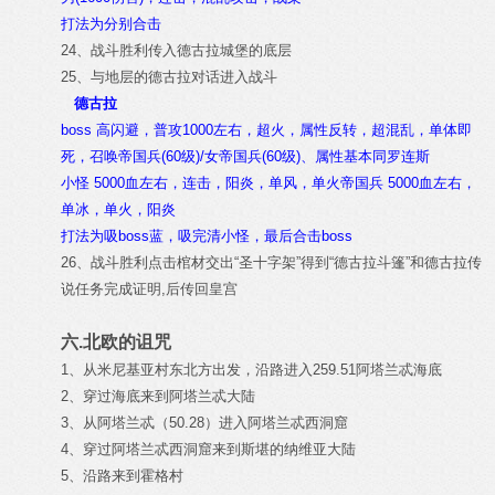
打法为分别合击
24、战斗胜利传入德古拉城堡的底层
25、与地层的德古拉对话进入战斗
德古拉
boss 高闪避，普攻1000左右，超火，属性反转，超混乱，单体即
死，召唤帝国兵(60级)/女帝国兵(60级)、属性基本同罗连斯
小怪 5000血左右，连击，阳炎，单风，单火帝国兵 5000血左右，
单冰，单火，阳炎
打法为吸boss蓝，吸完清小怪，最后合击boss
26、战斗胜利点击棺材交出“圣十字架”得到“德古拉斗篷”和德古拉传
说任务完成证明,后传回皇宫
六.北欧的诅咒
1、从米尼基亚村东北方出发，沿路进入259.51阿塔兰忒海底
2、穿过海底来到阿塔兰忒大陆
3、从阿塔兰忒（50.28）进入阿塔兰忒西洞窟
4、穿过阿塔兰忒西洞窟来到斯堪的纳维亚大陆
5、沿路来到霍格村