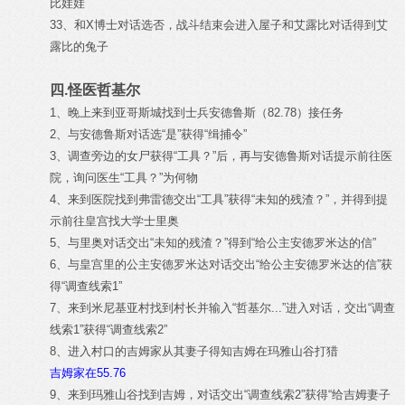
比娃娃
33、和X博士对话选否，战斗结束会进入屋子和艾露比对话得到艾
露比的兔子
四.怪医哲基尔
1、晚上来到亚哥斯城找到士兵安德鲁斯（82.78）接任务
2、与安德鲁斯对话选“是”获得“缉捕令”
3、调查旁边的女尸获得“工具？”后，再与安德鲁斯对话提示前往医
院，询问医生“工具？”为何物
4、来到医院找到弗雷德交出“工具”获得“未知的残渣？”，并得到提
示前往皇宫找大学士里奥
5、与里奥对话交出“未知的残渣？”得到“给公主安德罗米达的信”
6、与皇宫里的公主安德罗米达对话交出“给公主安德罗米达的信”获
得“调查线索1”
7、来到米尼基亚村找到村长并输入“哲基尔...”进入对话，交出“调查
线索1”获得“调查线索2”
8、进入村口的吉姆家从其妻子得知吉姆在玛雅山谷打猎
吉姆家在55.76
9、来到玛雅山谷找到吉姆，对话交出“调查线索2”获得“给吉姆妻子