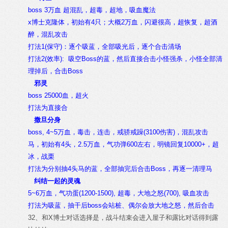
boss 3万血 超混乱，超毒，超地，吸血魔法
x博士克隆体，初始有4只；大概2万血，闪避很高，超恢复，超酒
醉，混乱攻击
打法1(保守)：逐个吸蓝，全部吸光后，逐个合击清场
打法2(效率): 吸空Boss的蓝，然后直接合击小怪强杀，小怪全部清
理掉后，合击Boss
邪灵
boss 25000血，超火
打法为直接合
撒旦分身
boss, 4~5万血，毒击，连击，戒骄戒躁(3100伤害)，混乱攻击
马，初始有4头，2.5万血，气功弹600左右，明镜回复10000+，超
冰，战栗
打法为分别抽4头马的蓝，全部抽完后合击Boss，再逐一清理马
纠结一起的灵魂
5~6万血，气功蛋(1200-1500), 超毒，大地之怒(700), 吸血攻击
打法为吸蓝，抽干后boss会站桩、偶尔会放大地之怒，然后合击
32、和X博士对话选择是，战斗结束会进入屋子和露比对话得到露