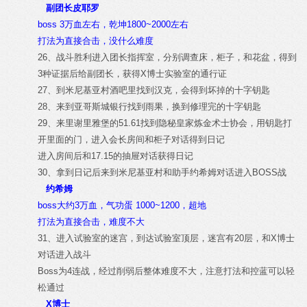
副团长皮耶罗
boss 3万血左右，乾坤1800~2000左右
打法为直接合击，没什么难度
26、战斗胜利进入团长指挥室，分别调查床，柜子，和花盆，得到
3种证据后给副团长，获得X博士实验室的通行证
27、到米尼基亚村酒吧里找到汉克，会得到坏掉的十字钥匙
28、来到亚哥斯城银行找到雨果，换到修理完的十字钥匙
29、来里谢里雅堡的51.61找到隐秘皇家炼金术士协会，用钥匙打
开里面的门，进入会长房间和柜子对话得到日记
进入房间后和17.15的抽屉对话获得日记
30、拿到日记后来到米尼基亚村和助手约希姆对话进入BOSS战
约希姆
boss大约3万血，气功蛋 1000~1200，超地
打法为直接合击，难度不大
31、进入试验室的迷宫，到达试验室顶层，迷宫有20层，和X博士
对话进入战斗
Boss为4连战，经过削弱后整体难度不大，注意打法和控蓝可以轻
松通过
X博士