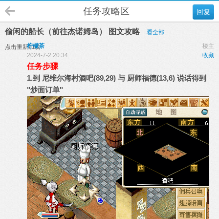
任务攻略区
回复
偷闲的船长（前往杰诺姆岛） 图文攻略
看全部
柠檬茶
楼主
点击重新加载
2024-7-2 20:34
收藏
任务步骤
1.到 尼维尔海村酒吧(89,29) 与 厨师福德(13,6) 说话得到
"炒面订单"