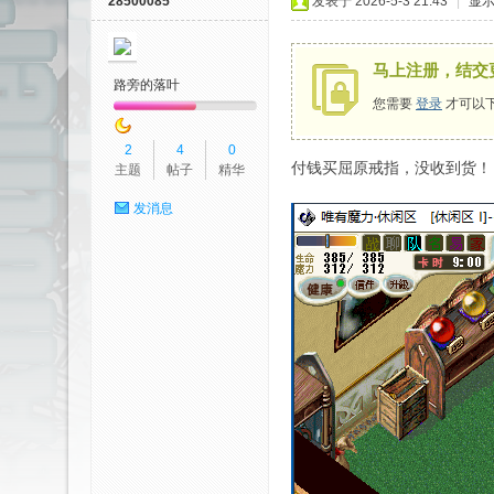
28500085
发表于 2026-5-3 21:43
|
显
马上注册，结交
路旁的落叶
您需要
登录
才可以
2
4
0
付钱买屈原戒指，没收到货！
主题
帖子
精华
有
发消息
魔