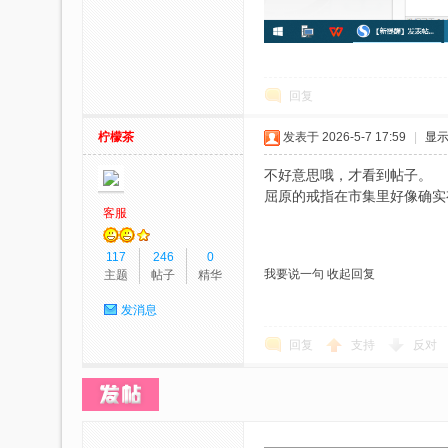
回复
柠檬茶
发表于 2026-5-7 17:59
|
显
不好意思哦，才看到帖子。
屈原的戒指在市集里好像确实有这
客服
117
246
0
我要说一句
收起回复
主题
帖子
精华
发消息
回复
支持
反对