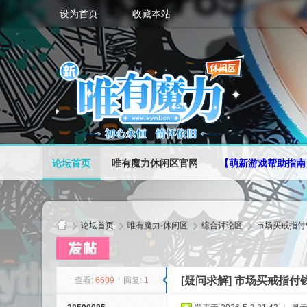
设为首页
收藏本站
论坛首页
唯有魔力休闲区官网
【萌新游戏帮助指南
论坛首页
唯有魔力·休闲区
综合讨论区
市场买戒指付
[疑问求解]
市场买戒指付
查看:
6609
|
回复:
1
唯