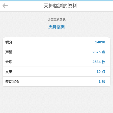
天舞临渊的资料
点击重新加载
天舞临渊
积分
14090
声望
2375 点
金币
2564 枚
贡献
10 点
梦幻宝石
1 颗
1