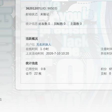
36201207
(UID: 98503)
邮箱状态
未验证
统计信息
好友数 0
|
回帖数 0
|
主题数 0
活跃概况
有
用户组
无名的旅人
在线时间
1 小时
注册时
上次活动时间
2026-7-10 10:20
所在时
统计信息
已用空间
0 B
积分
6
金币
22 枚
贡献
0
魔
1