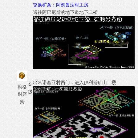
交换矿条：阿凯鲁法村工房
通往阿巴尼斯的地下道地下二楼
出米诺基亚村西门，进入伊利斯矿山二楼
9
勒格
级
耐席
姆