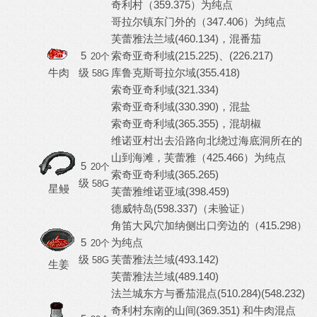
奇利村（359.375）为纯点
哥拉尔镇东门外的（347.406）为纯点
芙蕾雅法兰域(460.134)，混番茄
5
索奇亚奇利域(215.225)、(226.217)
20个
牛肉
级
库鲁克斯哥拉尔域(355.418)
58G
索奇亚奇利域(321.334)
索奇亚奇利域(330.390)，混盐
索奇亚奇利域(365.355)，混胡椒
维诺亚村出去沿路向北绕过海底洞所在的
山到海滩，芙蕾雅（425.466）为纯点
5
20个
索奇亚奇利域(365.265)
级
58G
星鳗
芙蕾雅维诺亚域(398.459)
德威特岛(598.337)（未验证）
角笛大风穴加纳侧出口旁边的（415.298）
5
为纯点
20个
级
芙蕾雅法兰域(493.142)
58G
生姜
芙蕾雅法兰域(489.140)
法兰城东方与番茄混点(510.284)(548.232)
奇利村东南的山间(369.351) 和牛肉混点