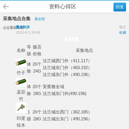
资料心得区
回复
采集地点合集
看全部
夏末秋凉
楼主
点击重新加载
2022-8-1 16:48
收藏
木材类
等
贩店
名称
采集地点
级
价格
法兰城西门外（411.117）
体
20个
法兰城东门外（483.192）
验
24G
竹子
法兰城东门外（490.196）
体
20个
芙蕾雅全域
孟宗
验
28G
法兰城东门外(490.196)
竹
1
20个
法兰城出西门（362.185）
印度
级
28G
法兰城出东门（490.196）
轻木