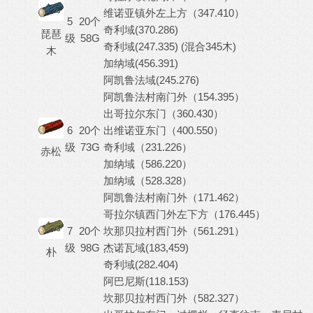
维诺亚镇外左上方（347.410）
5
20个
奇利域(370.286)
琵琶
级
58G
奇利域(247.335) (混合345木)
木
加纳域(456.391)
阿凯鲁法域(245.276)
阿凯鲁法村南门外（154.395）
出哥拉尔东门（360.430）
6
20个
出维诺亚东门（400.550）
级
73G
奇利域（231.226）
赤松
加纳域（586.220）
加纳域（528.328）
阿凯鲁法村南门外（171.462）
哥拉尔镇西门外左下方（176.445）
7
20个
坎那贝拉村西门外（561.291）
级
98G
杰诺瓦域(183,459)
朴
奇利域(282.404)
阿巴尼斯(118.153)
坎那贝拉村西门外（582.327）