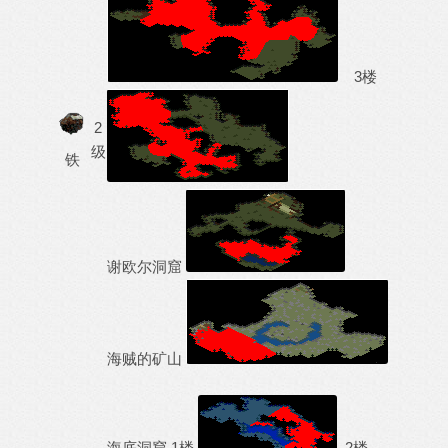
3楼
2
级
铁
谢欧尔洞窟
海贼的矿山
海底洞窟 1楼
2楼