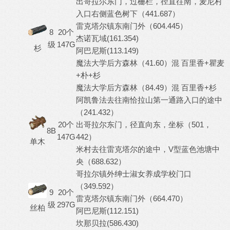
出哥拉尔东门，过栅栏，径直往南，麦尼村
入口右侧蓝色树下（441.687）
雷克塔尔镇东南门外（604.445）
8
20个
杰诺瓦域(161.354)
级
147G
杉
阿巴尼斯(113.149)
魔法大学后方森林（41.60）混 百里香+瞿麦
+朴+杉
魔法大学后方森林（84.49）混 百里香+杉
阿凯鲁法去往南恰拉山第一通路入口的途中
（241.432）
20个
出哥拉尔东门，径直向东，坐标（501，
8B
147G
442）
单木
米村去往雷克塔尔的途中，V型蓝色池塘中
央（688.632）
哥拉尔镇外绅士淑女养成学校门口
（349.592）
9
20个
雷克塔尔镇东南门外（664.470）
级
297G
丝柏
阿巴尼斯(112.151)
坎那贝拉(586.430)