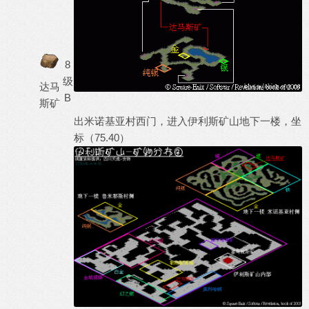
8
级
达马
B
斯矿
出米诺基亚村西门，进入伊利斯矿山地下一楼，坐
标（75.40）