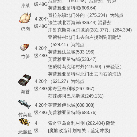
混番茄、（501.48）混番茄、竹笋
级
48G
芹菜
芙蕾雅亚留特域(606.64)
哥拉尔镇北门外的（275.394）为纯点
4
20个
法兰城北西海岸(436.44) 混番茄
级
48G
鸡肉
库鲁克斯哥拉尔域的(281.377)、(264.394)
亚留特村北门出去向左拐到狗洞附近
（529.41）为纯点
4
20个
芙蕾雅法兰域(533.196)
级
48G
竹笋
芙蕾雅亚留特域(533.47)
德威特岛克瑞村外(415.90)（未验证）
芙蕾雅亚留特村北门出去向右的海边
4
20个
（621.27）为纯点
级
48G
索奇亚奇利域(267.367)
海苔
莎莲娜阿巴尼斯域(249.131)
4
20个
芙蕾雅伊尔域(608.308)
级
48G
芙蕾雅亚留特域(683.76)
竹荚鱼
4
索奇亚岛奇利村侧 (282.404) 附近
级
[魔族改造计划相关；鉴定冲级]
恶魔鱼