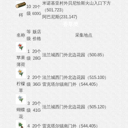
米诺基亚村外贝尼恰斯火山入口下方
10
20个
（501.723）
级
600G
梣
阿巴尼斯(231.147)
香草类
等
贩店
名称
采集地点
级
价格
1
20个
法兰城西门外北边花园（500.85）
苹果
级
28G
薄荷
2
20个
法兰城西门外北边花园（515.100）
柠檬
级
36G
雷克塔尔镇南门外（544.405）
草
3
20个
法兰城西门外北边花园（505.120）
蝴蝶
级
41G
花
4
20个
雷克塔尔镇南门外（544.405）