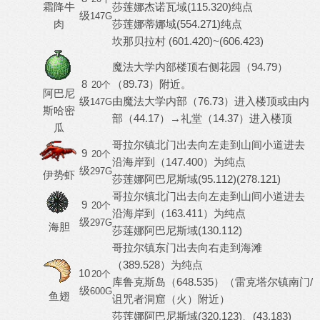
霜降牛
莎莲娜杰诺瓦域(115.320)纯点
级
147G
肉
莎莲娜蒂娜域(554.271)纯点
坎那贝拉村 (601.420)~(606.423)
魔法大学内部楼顶右侧花园（94.79）
8
（89.73）附近。
20个
阿巴尼
级
由魔法大学内部（76.73）进入楼顶或由内
147G
斯哈密
部（44.17）→礼堂（14.37）进入楼顶
瓜
哥拉尔镇北门出去向左走到山间小道进去
9
20个
沿海岸到（147.400）为纯点
级
297G
伊势虾
莎莲娜阿巴尼斯域(95.112)(278.121)
哥拉尔镇北门出去向左走到山间小道进去
9
20个
沿海岸到（163.411）为纯点
级
297G
海胆
莎莲娜阿巴尼斯域(130.112)
哥拉尔镇东门出去向右走到海滩
（389.528）为纯点
10
20个
库鲁克斯岛（648.535）（雷克塔尔镇南门/
级
600G
鱼翅
诅咒者洞窟（火）附近）
莎莲娜阿巴尼斯域(320.123)、(43.183)