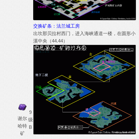
交换矿条：法兰城工房
出坎那贝拉村西门，进入海峡通道一楼，在圆形小
溪中央（44.44）
9
谢尔
级
哈特
B
矿