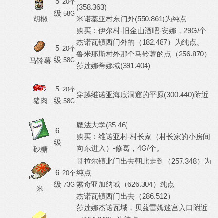
5
20个
(358.363)
级
58G
胡椒
米诺基亚村东门外(550.861)为纯点
购买：伊尔村-旧金山酒吧-安娜，29G/个
杰诺瓦镇西门外的（182.487）为纯点。
5
20个
鲁米那斯村外那个马铃薯的点（256.870）
级
马铃薯
58G
莎莲娜蒂娜域(391.404)
5
20个
穿越维诺亚海底洞窟的平原(300.440)附近
猪肉
级
58G
魔法大学(85.46)
6
购买：维诺亚村-村长家（村长家的小房间
级
向东进入）-修葛，4G/个。
砂糖
哥拉尔镇北门出去朝北走到（257.348）为
6
纯点
20个
级
索奇亚加纳域（626.304）纯点
73G
米
杰诺瓦镇西门出去（286.512）
莎莲娜杰诺瓦域，贝兹雷姆迷宫入口附近