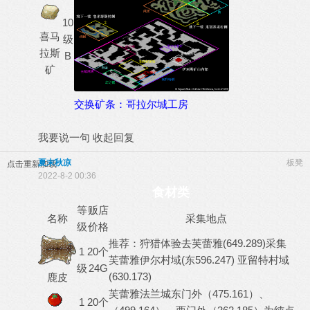
10
喜马
级
拉斯
B
矿
交换矿条：哥拉尔城工房
我要说一句
收起回复
夏末秋凉
板凳
点击重新加载
2022-8-2 00:36
食材类
等
贩店
名称
采集地点
级
价格
推荐：狩猎体验去芙蕾雅(649.289)采集
1
20个
芙蕾雅伊尔村域(东596.247) 亚留特村域
级
24G
(630.173)
鹿皮
芙蕾雅法兰城东门外（475.161）、
1
20个