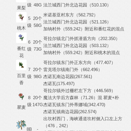
级
48G
法兰城西门外北边花园（510.130）
果梨
米诺基亚村东方（562.792）
5
20个
法兰城西门外北边花园（521.126）
级
58G
桃木
加纳村外（559.242）附近和番红花的混点
哥拉尔镇北门外抓潜盾方向（202.350）
6
20个
法兰城西门外北边花园（503.132）
番红
级
73G
加纳村外（559.242）附近和桃木的混点
花
哥拉尔镇东门外正东方向（477.407）
7
20个
雷克塔尔镇南门外（662.496）
百里
级
98G
杰诺瓦南边花园(267.561)
香
杰诺瓦(175.497)
哥拉尔镇外过栅栏左下方（446.569）
8
20个
魔法大学后方森林（71.26）混 瞿麦+朴
级
147G
杰诺瓦镇东门外蒂娜域(342.470)
瞿麦
杰诺瓦镇南边花园(262.574)
出坎村西门，海峡通道坎村侧入口左上方
（476，242）
8B
-