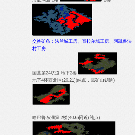
交换矿条：法兰城工房、哥拉尔城工房、阿凯鲁法
村工房
国营第24坑道 地下2楼
地下4楼西北区(26.21)(纯点，需矿山钥匙)
哈巴鲁东洞窟 2楼(40.6)附近(纯点)