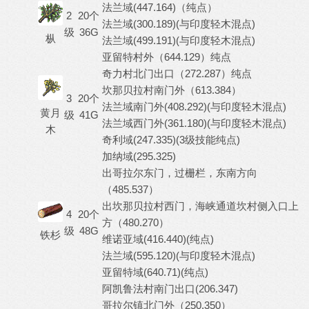
法兰域(447.164)（纯点）
2
20个
法兰域(300.189)(与印度轻木混点)
级
36G
枞
法兰域(499.191)(与印度轻木混点)
亚留特村外（644.129）纯点
奇力村北门出口（272.287）纯点
坎那贝拉村南门外（613.384）
3
20个
法兰域南门外(408.292)(与印度轻木混点)
黄月
级
41G
法兰域西门外(361.180)(与印度轻木混点)
木
奇利域(247.335)(3级技能纯点)
加纳域(295.325)
出哥拉尔东门，过栅栏，东南方向
（485.537）
出坎那贝拉村西门，海峡通道坎村侧入口上
4
20个
方（480.270）
级
48G
铁杉
维诺亚域(416.440)(纯点)
法兰域(595.120)(与印度轻木混点)
亚留特域(640.71)(纯点)
阿凯鲁法村南门出口(206.347)
哥拉尔镇北门外（250.350）