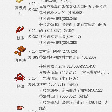
（154.349）为纯点
7
20个
库鲁克斯岛伊姆尔森林入口附近，哥拉尔
高级奶
级
98G
镇外过桥之后的（476.662）
油
莎莲娜蒂娜域(380.345)
哥拉尔镇北门出去向上走到雷姆尔山附近
7
的（321.367）为纯点
20个
级
莎莲娜杰诺瓦域(309.447)
98G
辣椒
莎莲娜蒂娜域(384.360)
7
杰村东门外的(270.426)
20个
级
蒂娜村外朝杰村方向走到(491.296)
98G
咖喱块
莎莲娜杰诺瓦域(318.503)(355.490)
库鲁克斯岛（443.247）（雷克塔尔镇北门/
8
诅咒者洞窟（水）附近）
20个
级
坎村（554.351）为纯点
147G
螃蟹
哥拉尔城外，东南面过了栅栏(490.521)
蒂娜村出门（555.352）为纯点
哥拉尔镇东门出去沿路走到（408.442）为
纯点
8
20个