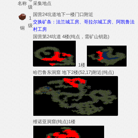
名称
采集地点
级
国营24坑道地下一楼门口附近
1
交换矿条：法兰城工房、哥拉尔城工房、阿凯鲁法
级
铜
村工房
国营第24坑道 4楼(纯点，需矿山钥匙)
1楼
哈巴鲁东洞窟 地下2楼(52,17)附近(纯点)
维诺亚洞窟(纯点)1楼