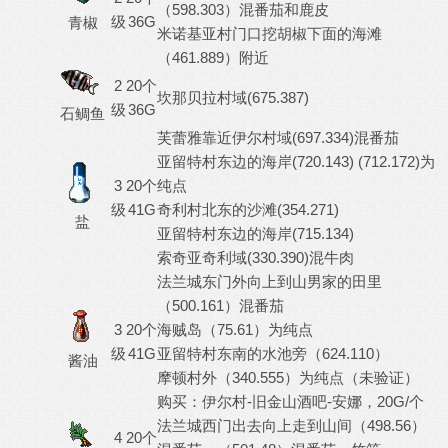
（598.303）混番茄和鹿皮
级
36G
青椒
米诺基亚村门口挖胡椒下面的海滩
（461.889）附近
2
20个
坎那贝拉村域(675.387)
级
36G
石鲷鱼
芙蕾雅靠近伊尔村域(697.334)混番茄
亚留特村东边的海岸(720.143) (712.172)为
3
20个
纯点
级
41G
奇利村北东的沙滩(354.271)
盐
亚留特村东边的海岸(715.134)
索奇亚奇利域(330.390)混牛肉
法兰城东门外向上到山男家的田里
（500.161）混番茄
3
20个
海贼岛（75.61）为纯点
级
41G
亚留特村东南的水池旁（624.110）
酱油
摩顿村外（340.555）为纯点（未验证）
购买：伊尔村-旧金山酒吧-安娜，20G/个
法兰城西门出去向上走到山间（498.56）
4
20个