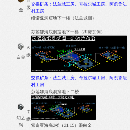
5
交换矿条：法兰城工房、哥拉尔城工房、阿凯鲁法
级
金
村工房
维诺亚洞窟地下一楼（法兰城侧）
莎莲娜海底洞窟地下一楼（杰诺瓦侧）
6
级
白金
交换矿条：法兰城工房、哥拉尔城工房、阿凯鲁法
村工房
莎莲娜海底洞窟地下二楼
7
幻之
级
钢
索奇亚海底2楼（21,15）混白金