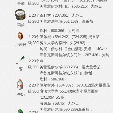
（499.164）、西门外（362.185）为纯点
级
28G
番茄
芙蕾雅伊尔村门口（685.215）为纯点
1
20个
奇利村（297.361）为纯点
级
28G
芙蕾雅法兰域(551.163)，混番茄
鸡蛋
坎村（600.366）为纯点
1
20个
伊尔域（594.242）(724.235) 混番茄
级
28G
魔法大学内稻田中央(24.92)
小麦粉
购买：伊尔村-旧金山酒吧-安娜，14G/个
库鲁克斯哥拉尔镇东门外（287.436）为纯
2
20个
点
级
36G
芙蕾雅伊尔域(660.235)，混大量番茄
葱
库鲁克斯哥拉尔域东城门口附近
坎村（586.368）
2
20个
伊尔村外（684.337）(679.312)混大量番茄
级
36G
魔法大学内(55.140)家畜小屋里面的
牛奶
(10.10)MISS高
海贼岛（58.45）为纯点
芙蕾雅伊尔域(590.289)混番茄，
2
20个