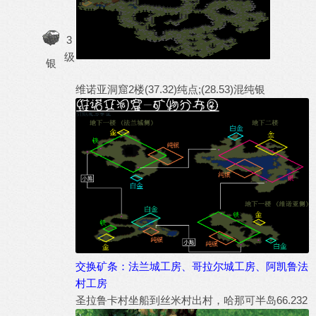
3
级
银
维诺亚洞窟2楼(37.32)纯点;(28.53)混纯银
交换矿条：法兰城工房、哥拉尔城工房、阿凯鲁法
村工房
圣拉鲁卡村坐船到丝米村出村，哈那可半岛66.232